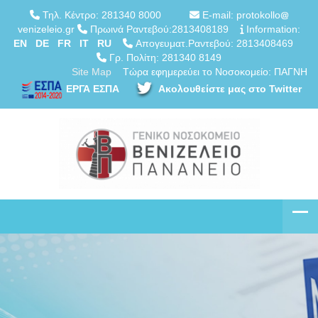
Τηλ. Κέντρο: 281340 8000
E-mail: protokollo
venizeleio.gr
Πρωινά Ραντεβού:2813408189
Information:
EN
DE
FR
IT
RU
Απογευματ.Ραντεβού: 2813408469
Γρ. Πολίτη: 281340 8149
Site Map
Τώρα εφημερεύει το Νοσοκομείο: ΠΑΓΝΗ
ΕΡΓΑ ΕΣΠΑ
Ακολουθείστε μας στο Twitter