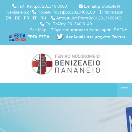
Τηλ. Κέντρο: 281340 8000
E-mail: protokollo
venizeleio.gr
Πρωινά Ραντεβού:2813408189
Information:
EN
DE
FR
IT
RU
Απογευματ.Ραντεβού: 2813408469
Γρ. Πολίτη: 281340 8149
Site Map
Τώρα εφημερεύει το Νοσοκομείο: ΠΑΓΝΗ
ΕΡΓΑ ΕΣΠΑ
Ακολουθείστε μας στο Twitter