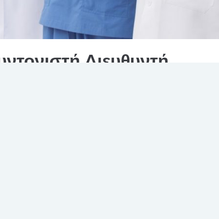
ντονιστή Διευθυντή
γίας στο Γ.Ν. «ΒΕΝΙΖΕΛΕ
ΕΙΟ-ΠΑΝΑΝΕΙΟ» της κάτωθι, επί θητεία, θέσεως ειδικευμένου
ονιστή Διευθυντή ως εξής:
ΑΡΙΘΜΟΣ
ΚΟΤΗΤΑ
ΒΑΘΜΟΣ
ΘΕΣΕΩΝ