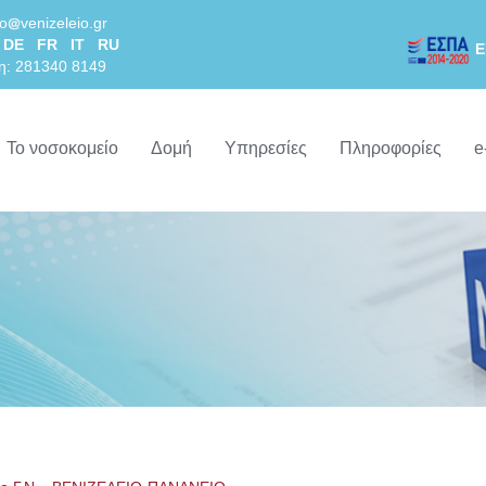
lo
venizeleio.gr
DE
FR
IT
RU
Ε
η: 281340 8149
Το νοσοκομείο
Δομή
Υπηρεσίες
Πληροφορίες
e