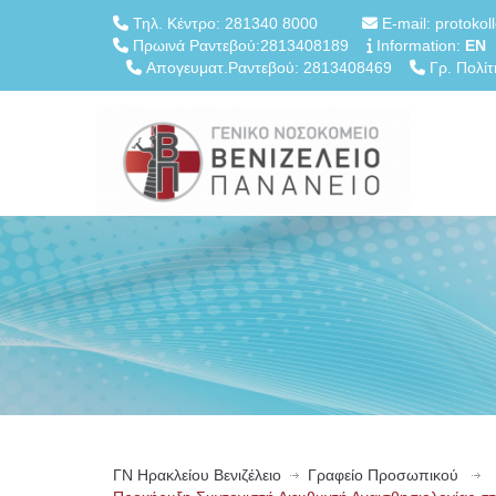
Τηλ. Κέντρο: 281340 8000
E-mail: protokol
Πρωινά Ραντεβού:2813408189
Information:
EN
Απογευματ.Ραντεβού: 2813408469
Γρ. Πολίτ
ΓN Ηρακλείου Βενιζέλειο
Γραφείο Προσωπικού