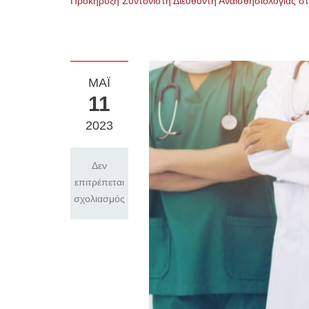
Προκήρυξη Συντονιστή Διευθυντή Αναισθησιολογίας 
ΜΑΪ́
11
2023
Δεν
επιτρέπεται
σχολιασμός