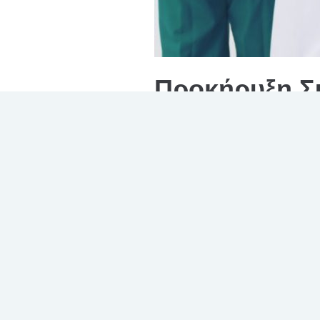
Προκήρυξη Συ
Αναισθησιολο
ΠΑΝΑΝΕΙΟ»
ΠΡΟΚΗΡΥΣΣΟΥΜΕ
Την πλήρωση στο Γ.Ν. «ΒΕΝΙΖΕΛ
του κλάδου Ε.Σ.Υ. με βαθμό Συντ
ΤΜΗΜΑ
ΕΙΔΙ