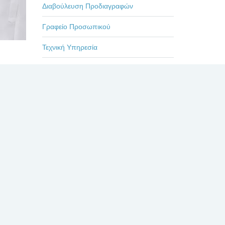
Διαβούλευση Προδιαγραφών
Γραφείο Προσωπικού
Τεχνική Υπηρεσία
Επιμορφωτικά Προγράμματα
ΙΟ-
Εκδηλώσεις-Ημερίδες
Οδηγίες
Η ζωή στο Βενιζέλειο
 ιατρού
Πρόσφατα
Σχόλια
Δημοφιλή
ΕΥΧΑΡΙΣΤΗΡΙΟ ΓΙΑ
ΤΟΥΣ ΙΑΤΡΟΥΣ κκ.
ΜΠΛΕΤΣΙΟΥ, ΚΛΩΝΟ,
ΚΑΣΤΑΝΗ, ΚΑΙ ΟΛΟ