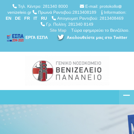
Τηλ. Κέντρο: 281340 8000
E-mail: protokollo
venizeleio.gr
Πρωινά Ραντεβού:2813408189
Information:
EN
DE
FR
IT
RU
Απογευματ.Ραντεβού: 2813408469
Γρ. Πολίτη: 281340 8149
Site Map
Τώρα εφημερεύει το Βενιζέλειο.
ΕΡΓΑ ΕΣΠΑ
Ακολουθείστε μας στο Twitter