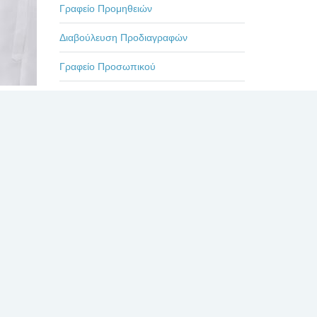
Γραφείο Προμηθειών
Διαβούλευση Προδιαγραφών
Γραφείο Προσωπικού
Τεχνική Υπηρεσία
ς
Επιμορφωτικά Προγράμματα
ση
Εκδηλώσεις-Ημερίδες
Οδηγίες
ΠΥ
Η ζωή στο Βενιζέλειο
Πρόσφατα
Σχόλια
Δημοφιλή
καθεστώς
ΕΥΧΑΡΙΣΤΗΡΙΟ ΓΙΑ