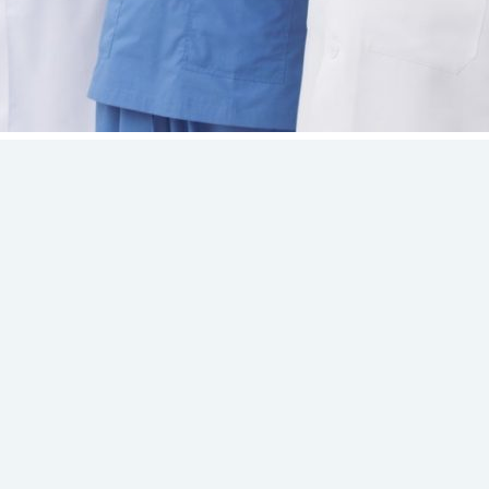
κδήλωσης Ενδιαφέροντο
ληψη Ιατρού με Εξειδίκευ
ητα Επεμβατικής
ς με Καθεστώς έκδοσης Α
ς
ένο ιατρό Καρδιολόγο με Εξειδίκευση στην Επεμβατική Καρδιολογία με 