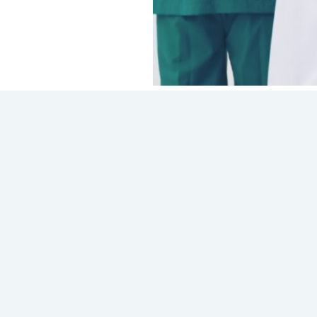
Πρόσκληση Ε
για την Πρόσ
στην Ειδικότ
Καρδιολογία
Έχοντας υπόψη τις κείμενες διατάξει
ΑΝΑΚΟΙΝΩΝΟΥΜΕ
Τη συνεργασία με έναν (1) ειδικευμ