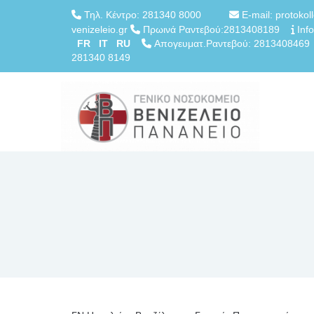
Τηλ. Κέντρο: 281340 8000
E-mail: protokol
venizeleio.gr
Πρωινά Ραντεβού:2813408189
Info
FR
IT
RU
Απογευματ.Ραντεβού: 28134084
281340 8149