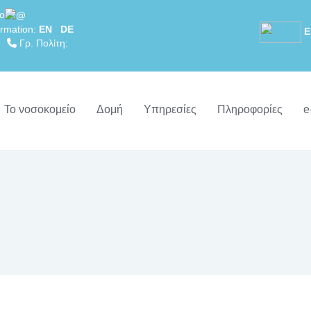
lo
rmation:
EN
DE
Ε
69
Γρ. Πολίτη:
Το νοσοκομείο
Δομή
Υπηρεσίες
Πληροφορίες
e