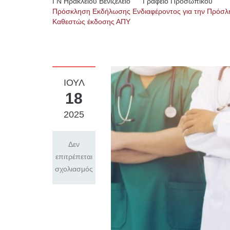
ΓN Ηρακλείου Βενιζέλειο
Γραφείο Προσωπικού
Πρόσκληση Εκδήλωσης Ενδιαφέροντος για την Πρόσληψ
Καθεστώς έκδοσης ΑΠΥ
ΙΟΎΛ
18
2025
Δεν
επιτρέπεται
σχολιασμός