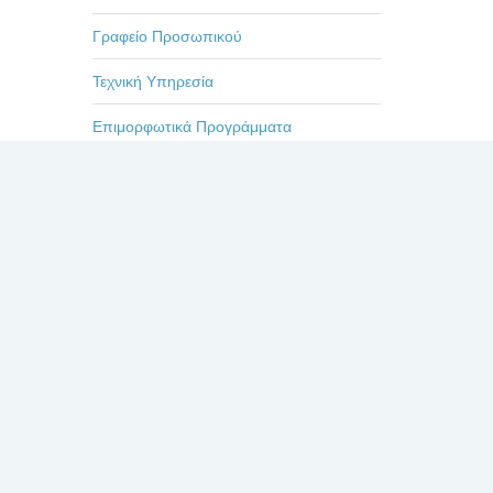
Γραφείο Προσωπικού
Τεχνική Υπηρεσία
Επιμορφωτικά Προγράμματα
Εκδηλώσεις-Ημερίδες
 ΓΕΝΙΚΟ
Οδηγίες
Η ζωή στο Βενιζέλειο
ΛΕΙΟΥ –
Πρόσφατα
Σχόλια
Δημοφιλή
ΕΥΧΑΡΙΣΤΗΡΙΟ ΓΙΑ
ΤΟΥΣ ΙΑΤΡΟΥΣ κκ.
ΜΠΛΕΤΣΙΟΥ, ΚΛΩΝΟ,
ΚΑΣΤΑΝΗ, ΚΑΙ ΟΛΟ
ΤΟ ΙΑΤΡΙΚΟ ΚΑΙ ΝΟΣΗΛΕΥΤΙΚΟ