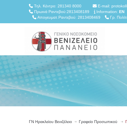
Τηλ. Κέντρο: 281340 8000
E-mail: protokol
Πρωινά Ραντεβού:2813408189
Information:
EN
Απογευματ.Ραντεβού: 2813408469
Γρ. Πολίτ
ΓN Ηρακλείου Βενιζέλειο
Γραφείο Προσωπικού