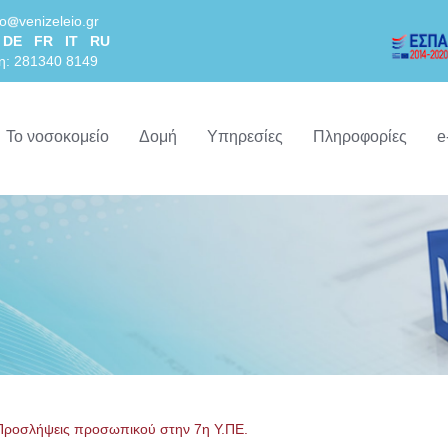
lo
venizeleio.gr
DE
FR
IT
RU
η: 281340 8149
Το νοσοκομείο
Δομή
Υπηρεσίες
Πληροφορίες
e
Προσλήψεις προσωπικού στην 7η Υ.ΠΕ.