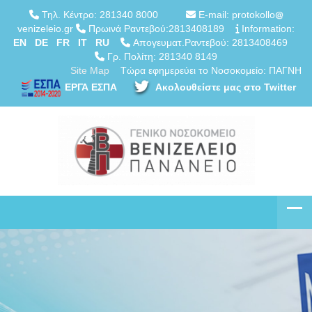
Τηλ. Κέντρο: 281340 8000
E-mail: protokollo
venizeleio.gr
Πρωινά Ραντεβού:2813408189
Information:
EN
DE
FR
IT
RU
Απογευματ.Ραντεβού: 2813408469
Γρ. Πολίτη: 281340 8149
Site Map
Τώρα εφημερεύει το Νοσοκομείο: ΠΑΓΝΗ
ΕΡΓΑ ΕΣΠΑ
Ακολουθείστε μας στο Twitter