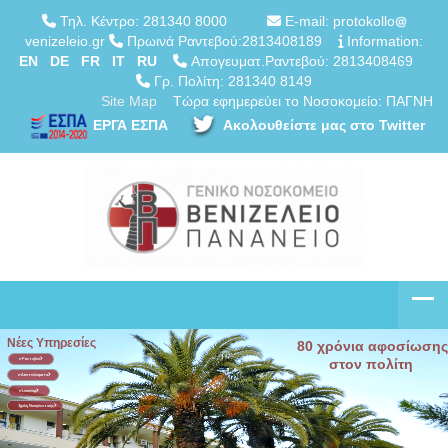
Τηλ. Κέντρο: 281340 8000
E-mail: protokollo
venizeleio.gr
Πρωινά Ραντεβού:2813408189
Information:
EN
DE
FR
IT
RU
Απογευματ.Ραντεβού: 2813408469
Γρ. Πολίτη: 281340 8149
Site Map
Τώρα εφημερεύει το Νοσοκομείο: ΠΑΓΝΗ
ΕΡΓΑ ΕΣΠΑ
Ακολουθείστε μας στο Twitter