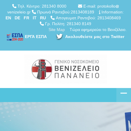
Τηλ. Κέντρο: 281340 8000
E-mail: protokollo
venizeleio.gr
Πρωινά Ραντεβού:2813408189
Information:
EN
DE
FR
IT
RU
Απογευματ.Ραντεβού: 2813408469
Γρ. Πολίτη: 281340 8149
Site Map
Τώρα εφημερεύει το Βενιζέλειο.
ΕΡΓΑ ΕΣΠΑ
Ακολουθείστε μας στο Twitter