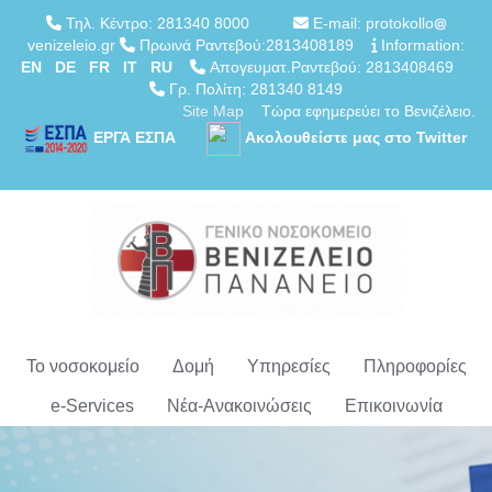
Τηλ. Κέντρο: 281340 8000
E-mail: protokollo
venizeleio.gr
Πρωινά Ραντεβού:2813408189
Information:
EN
DE
FR
IT
RU
Απογευματ.Ραντεβού: 2813408469
Γρ. Πολίτη: 281340 8149
Site Map
Τώρα εφημερεύει το Βενιζέλειο.
ΕΡΓΑ ΕΣΠΑ
Ακολουθείστε μας στο Twitter
Το νοσοκομείο
Δομή
Υπηρεσίες
Πληροφορίες
e-Services
Νέα-Ανακοινώσεις
Επικοινωνία