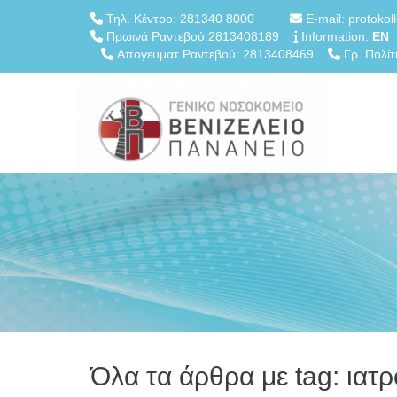
Τηλ. Κέντρο: 281340 8000
E-mail: protokol
Πρωινά Ραντεβού:2813408189
Information:
EN
Απογευματ.Ραντεβού: 2813408469
Γρ. Πολίτ
Όλα τα άρθρα με tag: ιατ