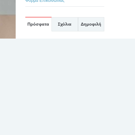
Φόρμα Επικοινωνίας
Πρόσφατα
Σχόλια
Δημοφιλή
ΕΥΧΑΡΙΣΤΗΡΙΟ ΓΙΑ
ΤΟΥΣ ΙΑΤΡΟΥΣ κκ. ΜΠΛΕΤΣΙΟΥ,
ΚΛΩΝΟ, ΚΑΣΤΑΝΗ, ΚΑΙ ΟΛΟ ΤΟ
ΙΑΤΡΙΚΟ ΚΑΙ ΝΟΣΗΛΕΥΤΙΚΟ
ΠΡΟΣΩΠΙΚΟ ΚΑΤΑ ΤΗΝ
ΕΦΗΜΕΡΙΑ ΤΗΣ 27/7/2026
30 Ιουλίου, 2026
ών και
ΕΥΧΑΡΙΣΤΗΡΙΟ 2 ΓΙΑ
ειτουργό
ΤΟΝ ΙΑΤΡΟ κ. ΛΑΛΙΩΤΗ, ΚΑΙ ΤΟ
ΠΡΟΣΩΠΙΚΟ ΤΗΣ ΧΕΙΡΟΥΡΓΙΚΗΣ
ΚΑΙ ΤΟΥ ΧΕΙΡΟΥΡΓΕΙΟΥ
30 Ιουλίου, 2026
ΕΥΧΑΡΙΣΤΗΡΙΟ ΓΙΑ
ΙΑΤΡΟ κ. ΛΑΛΙΩΤΗ ΚΑΙ ΟΛΟ ΤΟ
ΠΡΟΣΩΠΙΚΟ ΤΗΣ ΧΕΙΡΟΥΡΓΙΚΗΣ