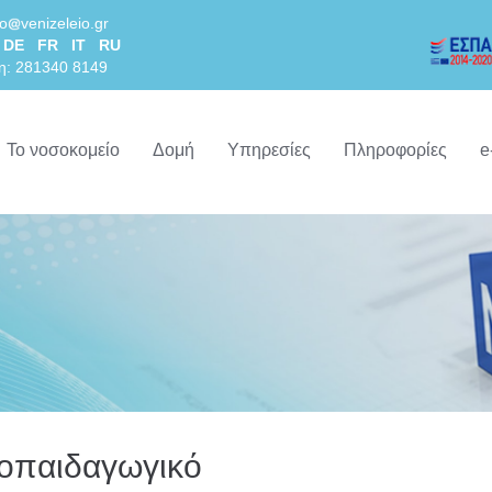
lo
venizeleio.gr
DE
FR
IT
RU
η: 281340 8149
Το νοσοκομείο
Δομή
Υπηρεσίες
Πληροφορίες
e
ροπαιδαγωγικό