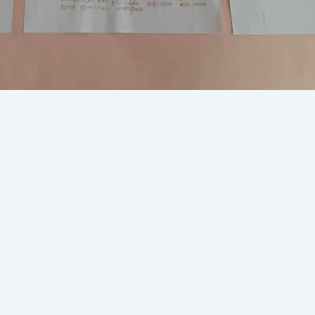
κό εκφοβισμό στο Δημοτικό Τυλίσσου
 η Κοινωνική Λειτουργός του Κοινοτικού Κέντρου Ψυχικής Υγείας Παιδι
είου Ηρακλείου Σταυρούλα Μήλιου, με συνεργασία με την Κοινωνική Λ
κάλους και το Διευθυντή του Δημοτικού Τυλίσσου Νίκο Μακατουνάκη,
θέμα «Σχολικός Εκφοβισμός». Στις 4 […]