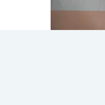
Δράση για το σχολι
Στο πλαίσιο δράσεων στην κοινότητα
Εφήβων Βενιζελείου Γενικού Νοσοκομ
της ΕΔΥ Πάτρα Φασουλάκη, τους δασ
πραγματοποίησαν διήμερη δράση με 
Διαβάστε περισσότερα