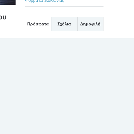
Φόρμα Επικοινωνίας
ου
Πρόσφατα
Σχόλια
Δημοφιλή
ΕΥΧΑΡΙΣΤΗΡΙΟ ΓΙΑ
ΤΟΥΣ ΙΑΤΡΟΥΣ κκ.
 την
ΜΠΛΕΤΣΙΟΥ, ΚΛΩΝΟ,
ΟΥ ΚΑΙ
ΚΑΣΤΑΝΗ, ΚΑΙ ΟΛΟ
ΤΟ ΙΑΤΡΙΚΟ ΚΑΙ ΝΟΣΗΛΕΥΤΙΚΟ
ύν και
ΠΡΟΣΩΠΙΚΟ ΚΑΤΑ ΤΗΝ
ΕΦΗΜΕΡΙΑ ΤΗΣ 27/7/2026
30 Ιουλίου, 2026
ΕΥΧΑΡΙΣΤΗΡΙΟ 2 ΓΙΑ
ΤΟΝ ΙΑΤΡΟ κ.
ΛΑΛΙΩΤΗ, ΚΑΙ ΤΟ
ΠΡΟΣΩΠΙΚΟ ΤΗΣ
ΧΕΙΡΟΥΡΓΙΚΗΣ ΚΑΙ ΤΟΥ
ΧΕΙΡΟΥΡΓΕΙΟΥ
30 Ιουλίου, 2026