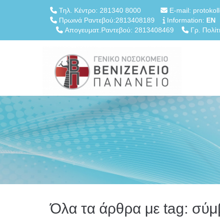
Τηλ. Κέντρο: 281340 8000
E-mail: protokol
Πρωινά Ραντεβού:2813408189
Information:
EN
Απογευματ.Ραντεβού: 2813408469
Γρ. Πολίτ
Όλα τα άρθρα με tag: σύ