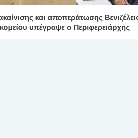
νακαίνισης και αποπεράτωσης Βενιζέλει
κομείου υπέγραψε ο Περιφερειάρχης
αμε στην ΠΕΡΙΦΕΡΕΙΑ ΚΡΗΤΗΣ, για την υπογραφή των Συμβάσεων για
ΙΝΙΣΗΣ ΚΑΙ ΑΝΑΔΙΑΡΡΥΘΜΙΣΗΣ ΤΟΥ ΚΕΝΤΡΙΚΟΥ ΚΤΗΡΙΟΥ ΒΕΝΙΖΕΛΕΙ
 ΝΟΣΟΚΟΜΕΙΟΥ Τα σημαντικά αυτά έργα ώριμα πλέον θα ενταχθο
ση ΕΣΠΑ 2021-2027. Ευχαριστούμε τον Περιφερειάρχη Κρήτης […]