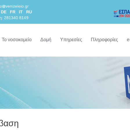
lo
venizeleio.gr
DE
FR
IT
RU
η: 281340 8149
Το νοσοκομείο
Δομή
Υπηρεσίες
Πληροφορίες
e
μβαση