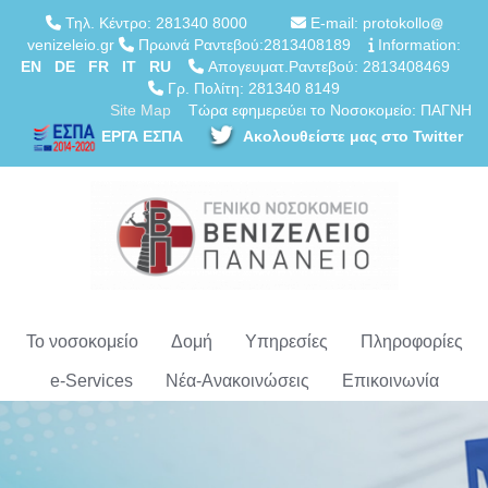
Τηλ. Κέντρο: 281340 8000
E-mail: protokollo
venizeleio.gr
Πρωινά Ραντεβού:2813408189
Information:
EN
DE
FR
IT
RU
Απογευματ.Ραντεβού: 2813408469
Γρ. Πολίτη: 281340 8149
Site Map
Τώρα εφημερεύει το Νοσοκομείο: ΠΑΓΝΗ
ΕΡΓΑ ΕΣΠΑ
Ακολουθείστε μας στο Twitter
Το νοσοκομείο
Δομή
Υπηρεσίες
Πληροφορίες
e-Services
Νέα-Ανακοινώσεις
Επικοινωνία