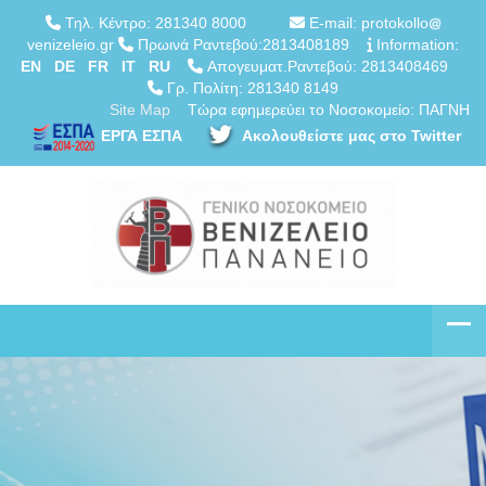
Τηλ. Κέντρο: 281340 8000
E-mail: protokollo
venizeleio.gr
Πρωινά Ραντεβού:2813408189
Information:
EN
DE
FR
IT
RU
Απογευματ.Ραντεβού: 2813408469
Γρ. Πολίτη: 281340 8149
Site Map
Τώρα εφημερεύει το Νοσοκομείο: ΠΑΓΝΗ
ΕΡΓΑ ΕΣΠΑ
Ακολουθείστε μας στο Twitter