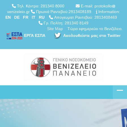
Τηλ. Κέντρο: 281340 8000
E-mail: protokollo
venizeleio.gr
Πρωινά Ραντεβού:2813408189
Information:
EN
DE
FR
IT
RU
Απογευματ.Ραντεβού: 2813408469
Γρ. Πολίτη: 281340 8149
Site Map
Τώρα εφημερεύει το Βενιζέλειο.
ΕΡΓΑ ΕΣΠΑ
Ακολουθείστε μας στο Twitter