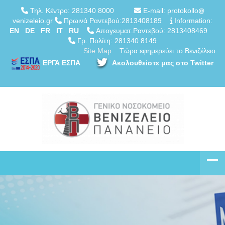
Τηλ. Κέντρο: 281340 8000
E-mail: protokollo
venizeleio.gr
Πρωινά Ραντεβού:2813408189
Information:
EN
DE
FR
IT
RU
Απογευματ.Ραντεβού: 2813408469
Γρ. Πολίτη: 281340 8149
Site Map
Τώρα εφημερεύει το Βενιζέλειο.
ΕΡΓΑ ΕΣΠΑ
Ακολουθείστε μας στο Twitter