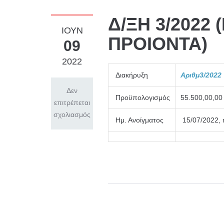
Δ/ΞΗ 3/2022
ΙΟΎΝ
ΠΡΟΙΟΝΤΑ)
09
2022
Διακήρυξη
Αριθμ3
/20
22
Δεν
Προϋπολογισμός
55.500,00,0
επιτρέπεται
σχολιασμός
Ημ. Ανοίγματος
15/07/2022, 