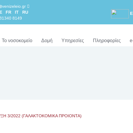
venizeleio.gr
E
FR
IT
RU
Ε
281340 8149
Το νοσοκομείο
Δομή
Υπηρεσίες
Πληροφορίες
e
/ΞΗ 3/2022 (ΓΑΛΑΚΤΟΚΟΜΙΚΑ ΠΡΟΙΟΝΤΑ)