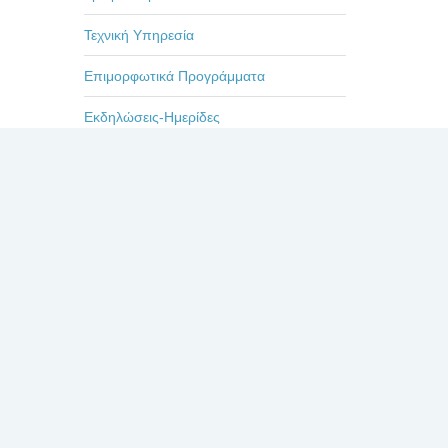
Τεχνική Υπηρεσία
Επιμορφωτικά Προγράμματα
Εκδηλώσεις-Ημερίδες
Οδηγίες
Η ζωή στο Βενιζέλειο
Πρόσφατα
Σχόλια
Δημοφιλή
Πρόσφατα άρθρα
Διακήρυξη 22/2026 «Συσκευές ανάλυσης
για ανοσολογικές εξετάσεις
(Αντιδραστήρια Ανοσολογικών εξετάσεων