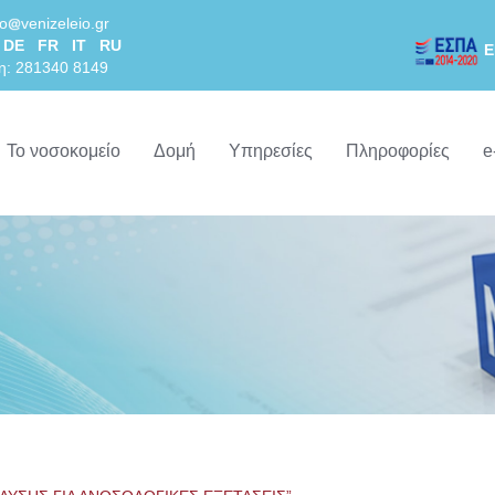
lo
venizeleio.gr
DE
FR
IT
RU
Ε
η: 281340 8149
Το νοσοκομείο
Δομή
Υπηρεσίες
Πληροφορίες
e