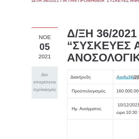
Δ/ΞΗ 36/2021 ΓΙΑ ΤΗΝ ΠΡΟΜΗΘΕΙΑ “ΣΥΣΚΕΥΕΣ ΑΝ
Δ/ΞΗ 36/202
ΝΟΈ
“ΣΥΣΚΕΥΕΣ 
05
ΑΝΟΣΟΛΟΓΙΚ
2021
Δεν
Διακήρυξη
Αριθμ36
/2
επιτρέπεται
σχολιασμός
Προϋπολογισμός
160.000,0
10/12/2021
Ημ. Ανοίγματος
ώρα 10:30 