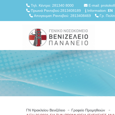
Τηλ. Κέντρο: 281340 8000
E-mail: protokol
Πρωινά Ραντεβού:2813408189
Information:
EN
Απογευματ.Ραντεβού: 2813408469
Γρ. Πολίτ
ΓN Ηρακλείου Βενιζέλειο
Γραφείο Προμηθειών