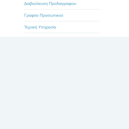
Διαβούλευση Προδιαγραφών
Γραφείο Προσωπικού
Τεχνική Υπηρεσία
Επιμορφωτικά Προγράμματα
Εκδηλώσεις-Ημερίδες
Οδηγίες
Η ζωή στο Βενιζέλειο
Πρόσφατα
Σχόλια
Δημοφιλή
ΕΥΧΑΡΙΣΤΗΡΙΟ ΓΙΑ
ΤΟΥΣ ΙΑΤΡΟΥΣ κκ.
ΜΠΛΕΤΣΙΟΥ, ΚΛΩΝΟ,
ΚΑΣΤΑΝΗ, ΚΑΙ ΟΛΟ