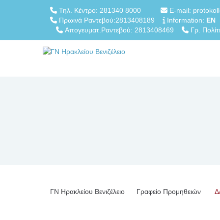
Τηλ. Κέντρο: 281340 8000
E-mail: protokol
Πρωινά Ραντεβού:2813408189
Information:
EN
Απογευματ.Ραντεβού: 2813408469
Γρ. Πολίτ
ΓN Ηρακλείου Βενιζέλειο
Γραφείο Προμηθειών
Δ