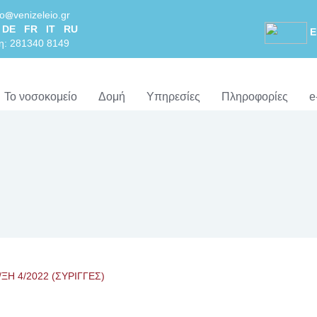
lo
venizeleio.gr
DE
FR
IT
RU
Ε
η: 281340 8149
Το νοσοκομείο
Δομή
Υπηρεσίες
Πληροφορίες
e
/ΞΗ 4/2022 (ΣΥΡΙΓΓΕΣ)