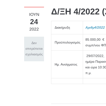
Δ/ΞΗ 4/2022 
ΙΟΎΝ
24
Διακήρυξη
Αριθμ4/2022
2022
85.000,00 €
Προϋπολογισμός
Δεν
συμπ/νου Φ
επιτρέπεται
σχολιασμός
29/07/2022,
ημέρα Παρασ
Ημ. Ανοίγματος
και ώρα 10:3
π.μ.