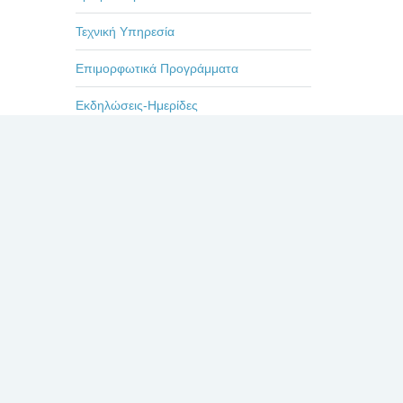
Τεχνική Υπηρεσία
Επιμορφωτικά Προγράμματα
Εκδηλώσεις-Ημερίδες
Οδηγίες
Η ζωή στο Βενιζέλειο
Πρόσφατα
Σχόλια
Δημοφιλή
Πρόσφατα άρθρα
Διακήρυξη 22/2026 «Συσκευές ανάλυσης
για ανοσολογικές εξετάσεις
(Αντιδραστήρια Ανοσολογικών εξετάσεων