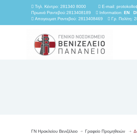
Τηλ. Κέντρο: 281340 8000
E-mail: protokollo
Πρωινά Ραντεβού:2813408189
Information:
EN
D
Απογευματ.Ραντεβού: 2813408469
Γρ. Πολίτη: 
ΓN Ηρακλείου Βενιζέλειο
Γραφείο Προμηθειών
Δ