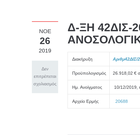
Δ-ΞΗ 42ΔΙΣ-
ΝΟΈ
ΑΝΟΣΟΛΟΓΙ
26
2019
Διακήρυξη
Α
ριθμ42ΔΙΣ/
Δεν
Προϋπολογισμός
26.918,02 €
επιτρέπεται
σχολιασμός
Ημ. Ανοίγματος
10/12/2019, η
Αρχείο Ερμής
20688