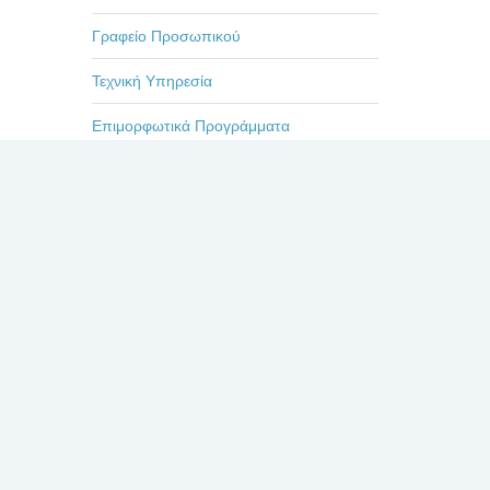
Γραφείο Προσωπικού
Τεχνική Υπηρεσία
Επιμορφωτικά Προγράμματα
Εκδηλώσεις-Ημερίδες
Οδηγίες
Η ζωή στο Βενιζέλειο
Πρόσφατα
Σχόλια
Δημοφιλή
ΕΥΧΑΡΙΣΤΗΡΙΟ ΓΙΑ
ΤΟΥΣ ΙΑΤΡΟΥΣ κκ.
ΜΠΛΕΤΣΙΟΥ, ΚΛΩΝΟ,
ΚΑΣΤΑΝΗ, ΚΑΙ ΟΛΟ
ΤΟ ΙΑΤΡΙΚΟ ΚΑΙ ΝΟΣΗΛΕΥΤΙΚΟ