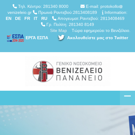
Τηλ. Κέντρο: 281340 8000
E-mail: protokollo
venizeleio.gr
Πρωινά Ραντεβού:2813408189
Information:
EN
DE
FR
IT
RU
Απογευματ.Ραντεβού: 2813408469
Γρ. Πολίτη: 281340 8149
Site Map
Τώρα εφημερεύει το Βενιζέλειο.
ΕΡΓΑ ΕΣΠΑ
Ακολουθείστε μας στο Twitter