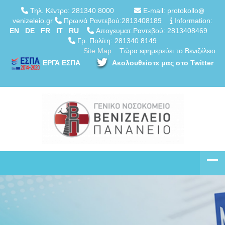
Τηλ. Κέντρο: 281340 8000
E-mail: protokollo
venizeleio.gr
Πρωινά Ραντεβού:2813408189
Information:
EN
DE
FR
IT
RU
Απογευματ.Ραντεβού: 2813408469
Γρ. Πολίτη: 281340 8149
Site Map
Τώρα εφημερεύει το Βενιζέλειο.
ΕΡΓΑ ΕΣΠΑ
Ακολουθείστε μας στο Twitter