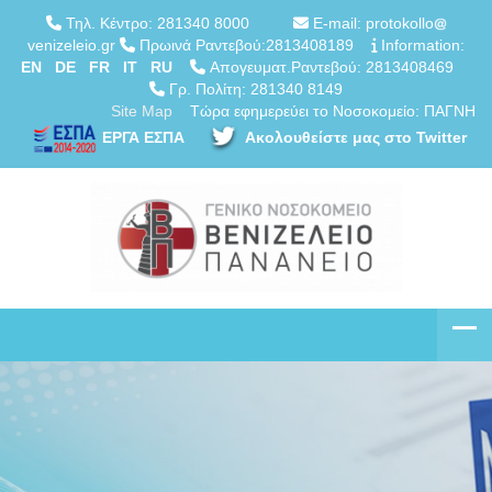
Τηλ. Κέντρο: 281340 8000
E-mail: protokollo
venizeleio.gr
Πρωινά Ραντεβού:2813408189
Information:
EN
DE
FR
IT
RU
Απογευματ.Ραντεβού: 2813408469
Γρ. Πολίτη: 281340 8149
Site Map
Τώρα εφημερεύει το Νοσοκομείο: ΠΑΓΝΗ
ΕΡΓΑ ΕΣΠΑ
Ακολουθείστε μας στο Twitter