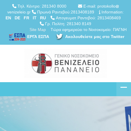
Τηλ. Κέντρο: 281340 8000
E-mail: protokollo
venizeleio.gr
Πρωινά Ραντεβού:2813408189
Information:
EN
DE
FR
IT
RU
Απογευματ.Ραντεβού: 2813408469
Γρ. Πολίτη: 281340 8149
Site Map
Τώρα εφημερεύει το Νοσοκομείο: ΠΑΓΝΗ
ΕΡΓΑ ΕΣΠΑ
Ακολουθείστε μας στο Twitter