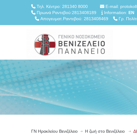
Τηλ. Κέντρο: 281340 8000
E-mail: protokol
Πρωινά Ραντεβού:2813408189
Information:
EN
Απογευματ.Ραντεβού: 2813408469
Γρ. Πολίτ
ΓN Ηρακλείου Βενιζέλειο
Η ζωή στο Βενιζέλειο
Δ