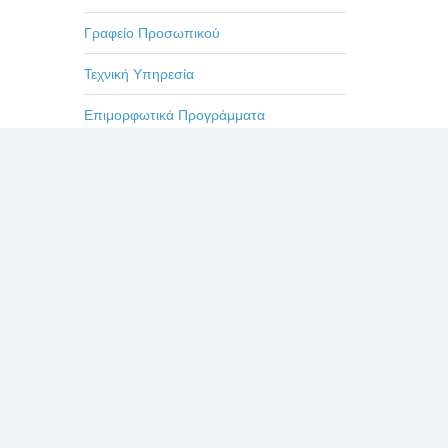
Γραφείο Προσωπικού
Τεχνική Υπηρεσία
Επιμορφωτικά Προγράμματα
Εκδηλώσεις-Ημερίδες
Οδηγίες
Η ζωή στο Βενιζέλειο
Πρόσφατα
Σχόλια
Δημοφιλή
ΕΥΧΑΡΙΣΤΗΡΙΟ ΓΙΑ
ΤΟΥΣ ΙΑΤΡΟΥΣ κκ.
ΜΠΛΕΤΣΙΟΥ, ΚΛΩΝΟ,
ΚΑΣΤΑΝΗ, ΚΑΙ ΟΛΟ
ΤΟ ΙΑΤΡΙΚΟ ΚΑΙ ΝΟΣΗΛΕΥΤΙΚΟ