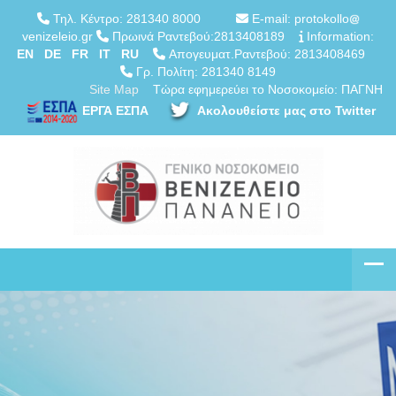
Τηλ. Κέντρο: 281340 8000
E-mail: protokollo
venizeleio.gr
Πρωινά Ραντεβού:2813408189
Information:
EN
DE
FR
IT
RU
Απογευματ.Ραντεβού: 2813408469
Γρ. Πολίτη: 281340 8149
Site Map
Τώρα εφημερεύει το Νοσοκομείο: ΠΑΓΝΗ
ΕΡΓΑ ΕΣΠΑ
Ακολουθείστε μας στο Twitter