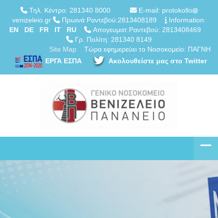
Τηλ. Κέντρο: 281340 8000
E-mail: protokollo
venizeleio.gr
Πρωινά Ραντεβού:2813408189
Information:
EN
DE
FR
IT
RU
Απογευματ.Ραντεβού: 2813408469
Γρ. Πολίτη: 281340 8149
Site Map
Τώρα εφημερεύει το Νοσοκομείο: ΠΑΓΝΗ
ΕΡΓΑ ΕΣΠΑ
Ακολουθείστε μας στο Twitter