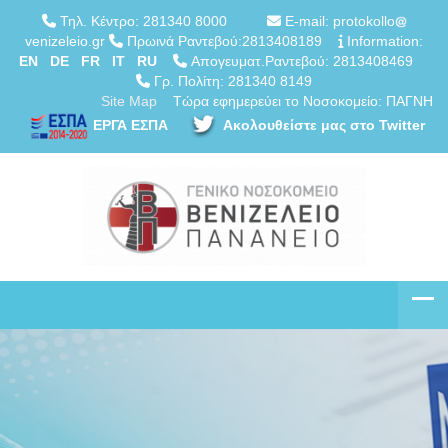
Τηλ. Κέντρο: 281340 8000
E-mail: protokollo
venizeleio.gr
Πρωινά Ραντεβού:2813408189
Information:
EN
DE
FR
IT
RU
Απογευματ.Ραντεβού: 2813408469
Γρ. Πολίτη: 281340 8149
Site Map
Τώρα εφημερεύει το Νοσοκομείο: ΠΑΓΝΗ
ΕΡΓΑ ΕΣΠΑ
Ακολουθείστε μας στο Twitter