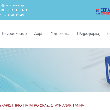
lo
venizeleio.gr
DE
FR
IT
RU
η: 281340 8149
Το νοσοκομείο
Δομή
Υπηρεσίες
Πληροφορίες
e
ΥΧΑΡΙΣΤΗΡΙΟ ΓΙΑ ΙΑΤΡΟ ΩΡΛ κ. ΣΤΑΥΡΙΑΝΑΚΗ ΑΝΝΑ