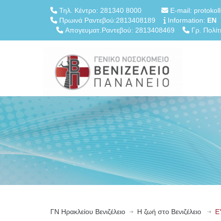
Τηλ. Κέντρο: 281340 8000
E-mail: protokol
Πρωινά Ραντεβού:2813408189
Information:
EN
Απογευματ.Ραντεβού: 2813408469
Γρ. Πολίτ
ΓN Ηρακλείου Βενιζέλειο
Η ζωή στο Βενιζέλειο
Ε