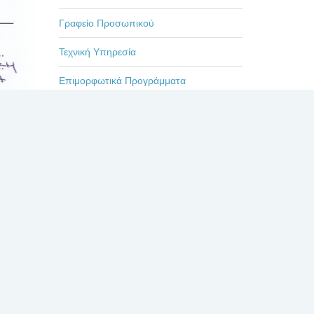
Γραφείο Προσωπικού
Τεχνική Υπηρεσία
Επιμορφωτικά Προγράμματα
Εκδηλώσεις-Ημερίδες
Οδηγίες
Η ζωή στο Βενιζέλειο
Πρόσφατα
Σχόλια
Δημοφιλή
ΕΥΧΑΡΙΣΤΗΡΙΟ ΓΙΑ
ΤΟΥΣ ΙΑΤΡΟΥΣ κκ.
ΜΠΛΕΤΣΙΟΥ, ΚΛΩΝΟ,
ΚΑΣΤΑΝΗ, ΚΑΙ ΟΛΟ
ΤΟ ΙΑΤΡΙΚΟ ΚΑΙ ΝΟΣΗΛΕΥΤΙΚΟ