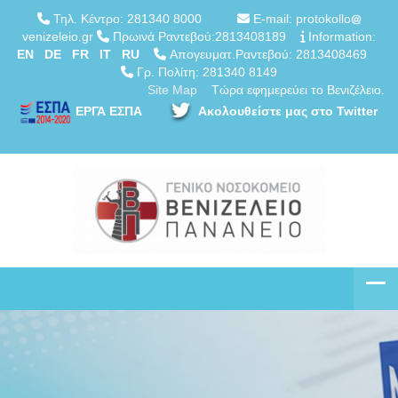
Τηλ. Κέντρο: 281340 8000
E-mail: protokollo
venizeleio.gr
Πρωινά Ραντεβού:2813408189
Information:
EN
DE
FR
IT
RU
Απογευματ.Ραντεβού: 2813408469
Γρ. Πολίτη: 281340 8149
Site Map
Τώρα εφημερεύει το Βενιζέλειο.
ΕΡΓΑ ΕΣΠΑ
Ακολουθείστε μας στο Twitter