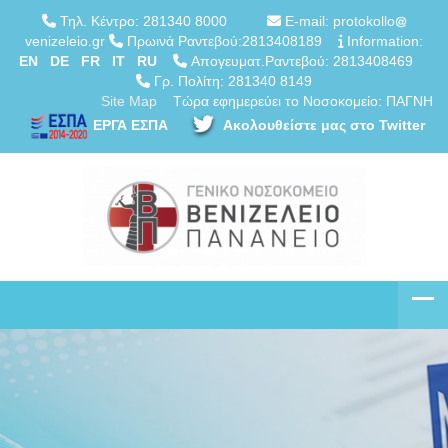
Τηλ. Κέντρο: 281340 8000
E-mail: protokollo
venizeleio.gr
Πρωινά Ραντεβού:2813408189
Information:
EN
DE
FR
IT
RU
Απογευματ.Ραντεβού: 2813408469
Γρ. Πολίτη: 281340 8149
Site Map
Τώρα εφημερεύει το Νοσοκομείο: ΠΑΓΝΗ
ΕΡΓΑ ΕΣΠΑ
Ακολουθείστε μας στο Twitter