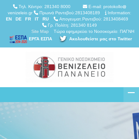
Τηλ. Κέντρο: 281340 8000
E-mail: protokollo
venizeleio.gr
Πρωινά Ραντεβού:2813408189
Information:
EN
DE
FR
IT
RU
Απογευματ.Ραντεβού: 2813408469
Γρ. Πολίτη: 281340 8149
Site Map
Τώρα εφημερεύει το Νοσοκομείο: ΠΑΓΝΗ
ΕΡΓΑ ΕΣΠΑ
Ακολουθείστε μας στο Twitter