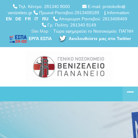
Τηλ. Κέντρο: 281340 8000
E-mail: protokollo
venizeleio.gr
Πρωινά Ραντεβού:2813408189
Information:
EN
DE
FR
IT
RU
Απογευματ.Ραντεβού: 2813408469
Γρ. Πολίτη: 281340 8149
Site Map
Τώρα εφημερεύει το Νοσοκομείο: ΠΑΓΝΗ
ΕΡΓΑ ΕΣΠΑ
Ακολουθείστε μας στο Twitter