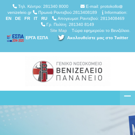
Τηλ. Κέντρο: 281340 8000
E-mail: protokollo
venizeleio.gr
Πρωινά Ραντεβού:2813408189
Information:
EN
DE
FR
IT
RU
Απογευματ.Ραντεβού: 2813408469
Γρ. Πολίτη: 281340 8149
Site Map
Τώρα εφημερεύει το Βενιζέλειο.
ΕΡΓΑ ΕΣΠΑ
Ακολουθείστε μας στο Twitter