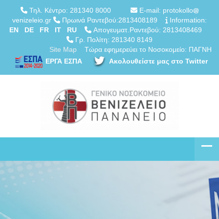
Τηλ. Κέντρο: 281340 8000
E-mail: protokollo
venizeleio.gr
Πρωινά Ραντεβού:2813408189
Information:
EN
DE
FR
IT
RU
Απογευματ.Ραντεβού: 2813408469
Γρ. Πολίτη: 281340 8149
Site Map
Τώρα εφημερεύει το Νοσοκομείο: ΠΑΓΝΗ
ΕΡΓΑ ΕΣΠΑ
Ακολουθείστε μας στο Twitter