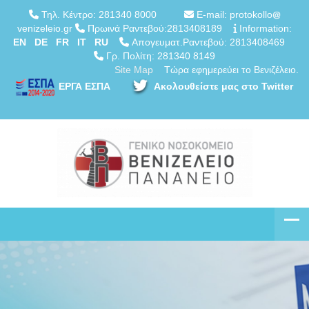
Τηλ. Κέντρο: 281340 8000
E-mail: protokollo
venizeleio.gr
Πρωινά Ραντεβού:2813408189
Information:
EN
DE
FR
IT
RU
Απογευματ.Ραντεβού: 2813408469
Γρ. Πολίτη: 281340 8149
Site Map
Τώρα εφημερεύει το Βενιζέλειο.
ΕΡΓΑ ΕΣΠΑ
Ακολουθείστε μας στο Twitter