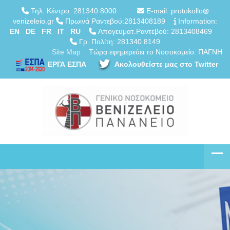
Τηλ. Κέντρο: 281340 8000
E-mail: protokollo
venizeleio.gr
Πρωινά Ραντεβού:2813408189
Information:
EN
DE
FR
IT
RU
Απογευματ.Ραντεβού: 2813408469
Γρ. Πολίτη: 281340 8149
Site Map
Τώρα εφημερεύει το Νοσοκομείο: ΠΑΓΝΗ
ΕΡΓΑ ΕΣΠΑ
Ακολουθείστε μας στο Twitter