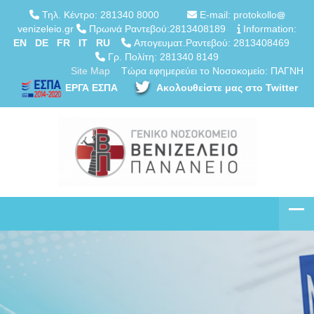
Τηλ. Κέντρο: 281340 8000
E-mail: protokollo
venizeleio.gr
Πρωινά Ραντεβού:2813408189
Information:
EN
DE
FR
IT
RU
Απογευματ.Ραντεβού: 2813408469
Γρ. Πολίτη: 281340 8149
Site Map
Τώρα εφημερεύει το Νοσοκομείο: ΠΑΓΝΗ
ΕΡΓΑ ΕΣΠΑ
Ακολουθείστε μας στο Twitter