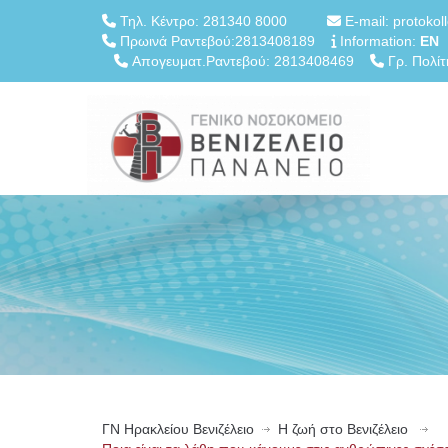
Τηλ. Κέντρο: 281340 8000
E-mail: protokol
Πρωινά Ραντεβού:2813408189
Information:
EN
Απογευματ.Ραντεβού: 2813408469
Γρ. Πολίτ
ΓN Ηρακλείου Βενιζέλειο
Η ζωή στο Βενιζέλειο