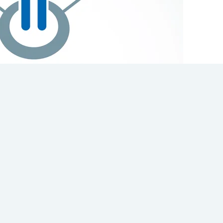
 λάθη που κάνουμε στις
χέσεις και πώς να τα
ε…
ν μαθημάτων
που διοργανώνονται από το
τμήμα Φυσικοθερ
 της κ. Σμυρνάκη Μαρίας
, Υποδιευθύντριας Διοικητικού Προ