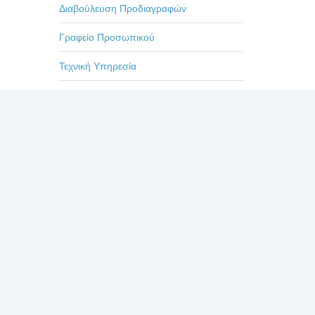
Διαβούλευση Προδιαγραφών
Γραφείο Προσωπικού
Τεχνική Υπηρεσία
Επιμορφωτικά Προγράμματα
Εκδηλώσεις-Ημερίδες
Οδηγίες
Η ζωή στο Βενιζέλειο
Πρόσφατα
Σχόλια
Δημοφιλή
ΕΥΧΑΡΙΣΤΗΡΙΟ ΓΙΑ
ΤΟΥΣ ΙΑΤΡΟΥΣ κκ.
απείας
,
ΜΠΛΕΤΣΙΟΥ, ΚΛΩΝΟ,
σωπικού
ΚΑΣΤΑΝΗ, ΚΑΙ ΟΛΟ