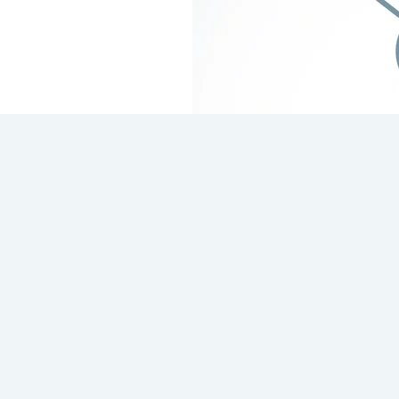
Ποια είναι τα
ανθρώπινες σ
αποφύγουμ
Στα πλαίσια των
εκπαιδευτικώ
σας προσκαλούμε στην
ομιλία