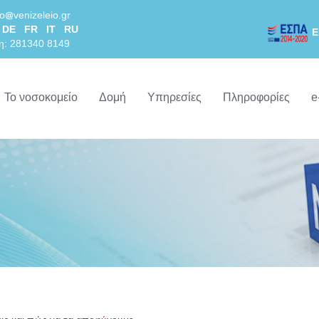
lo
venizeleio.gr
DE
FR
IT
RU
Ε
η: 281340 8149
Το νοσοκομείο
Δομή
Υπηρεσίες
Πληροφορίες
e