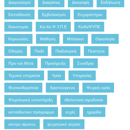
Διαγωνισμοί
Διακρίσεις
Διατροφή
Εκδήλωση
Εκπαίδευση
Εμβολιασμός
Ευχαριστήριο
Καινοτομία
Κοι.Κε.Ψ.Υ.Π.Ε
ΚοιΚεΨΥΠΕ
Κορωνοϊός
Μάθηση
Μπάσκετ
Ογκολογία
Οδηγίες
Παιδί
Παιδιατρική
Ποιότητα
Πριν και Μετά
Προκήρυξη
Συνέδρια
Τεχνική υπηρεσία
Υγεία
Υπηρεσίες
Φυσικοθεραπεία
Χριστούγεννα
Ψυχική υγεία
Ψυχολογική υποστήριξη
εθελοντική αιμοδοσία
εκπαιδευτικο πρόγραμμα
ευχές
ημερίδα
κέντρο αίματος
ψυχιατρικό ιατρείο