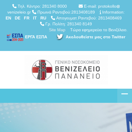
Τηλ. Κέντρο: 281340 8000
E-mail: protokollo
venizeleio.gr
Πρωινά Ραντεβού:2813408189
Information:
EN
DE
FR
IT
RU
Απογευματ.Ραντεβού: 2813408469
Γρ. Πολίτη: 281340 8149
Site Map
Τώρα εφημερεύει το Βενιζέλειο.
ΕΡΓΑ ΕΣΠΑ
Ακολουθείστε μας στο Twitter