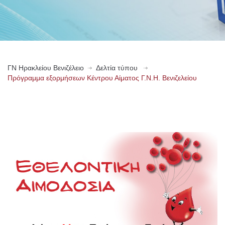
ΓN Ηρακλείου Βενιζέλειο
Δελτία τύπου
Πρόγραμμα εξορμήσεων Κέντρου Αίματος Γ.Ν.Η. Βενιζελείου