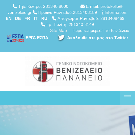
Τηλ. Κέντρο: 281340 8000
E-mail: protokollo
venizeleio.gr
Πρωινά Ραντεβού:2813408189
Information:
EN
DE
FR
IT
RU
Απογευματ.Ραντεβού: 2813408469
Γρ. Πολίτη: 281340 8149
Site Map
Τώρα εφημερεύει το Βενιζέλειο.
ΕΡΓΑ ΕΣΠΑ
Ακολουθείστε μας στο Twitter