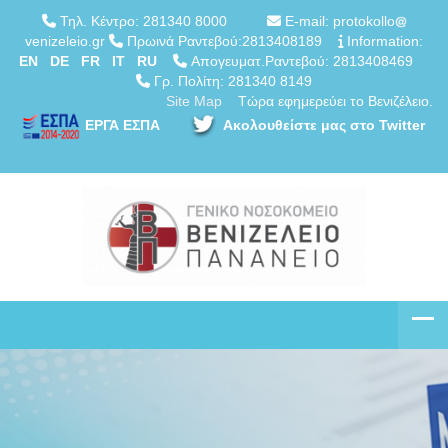
Τηλ. Κέντρο: 281340 8000
E-mail: protokollo
venizeleio.gr
Πρωινά Ραντεβού:2813408189
Information:
EN
DE
FR
IT
RU
Απογευματ.Ραντεβού: 2813408469
Γρ. Πολίτη: 281340 8149
Site Map
Τώρα εφημερεύει το Βενιζέλειο.
ΕΡΓΑ ΕΣΠΑ
Ακολουθείστε μας στο Twitter