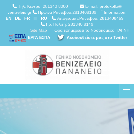
Τηλ. Κέντρο: 281340 8000
E-mail: protokollo
venizeleio.gr
Πρωινά Ραντεβού:2813408189
Information:
EN
DE
FR
IT
RU
Απογευματ.Ραντεβού: 2813408469
Γρ. Πολίτη: 281340 8149
Site Map
Τώρα εφημερεύει το Νοσοκομείο: ΠΑΓΝΗ
ΕΡΓΑ ΕΣΠΑ
Ακολουθείστε μας στο Twitter