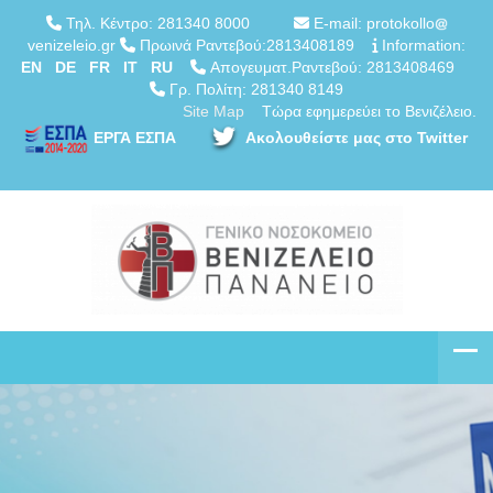
Τηλ. Κέντρο: 281340 8000
E-mail: protokollo
venizeleio.gr
Πρωινά Ραντεβού:2813408189
Information:
EN
DE
FR
IT
RU
Απογευματ.Ραντεβού: 2813408469
Γρ. Πολίτη: 281340 8149
Site Map
Τώρα εφημερεύει το Βενιζέλειο.
ΕΡΓΑ ΕΣΠΑ
Ακολουθείστε μας στο Twitter