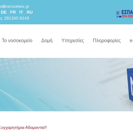
lo
venizeleio.gr
DE
FR
IT
RU
η: 281340 8149
Το νοσοκομείο
Δομή
Υπηρεσίες
Πληροφορίες
e
Συγχαρητήρια Αδαμαντία!!