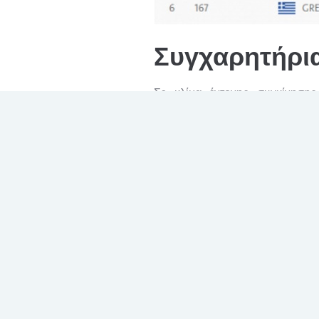
Συγχαρητήρια
Σε κλίμα έντονης συγκίνησης
Παραολυμπιακού Κινήματος, πο
Εθνική Αθλητική Ομοσπονδία Α
Κατά τη διάρκεια της εκδήλωσης, 
οκτάδα, κατά τη διάρκεια των Πα
Τζανέιρο.
Ανάμεσα τους και το δικό μας κορίτ
οποία με το ήθος, την αξιοπρέπει
κατακτώντας μαζί με την συναθλή
καλύπτοντας απόσταση 66 χλμ σε 2 