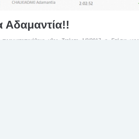
 Αδαμαντία!!
 πραγματοποιήθηκε χθες Τετάρτη 1/2/2017 η Ετήσια γιο
υ συνδιοργάνωσαν η Ελληνική Παραολυμπιακή Επιτροπή (ΕΠΕ
τόμων με Αναπηρίες (ΕΑΟΜ-ΑμεΑ).
βραβεύτηκαν οι αθλητές και οι αθλήτριες που κατέκτησαν θέση στ
ραολυμπιακών Αγώνων που έγιναν τον περασμένο Σεπτέμβριο στο 
σι, η κ ΑΔΑΜΑΝΤΙΑ ΧΑΛΚΙΑΔΑΚΗ, νοσηλεύτρια του Βενιζελείου Γ.Ν Ηρακ
α και την αγωνιστικότητα της, μας έκανε για μια ακόμη φορά ΥΠΕΡ
τρια της, κα Αργυρώ Μηλάκη την 6η θέση στον ποδηλατικό αγώνα
ώρες, 2 λεπτά και 52 δευτερόλεπτα.