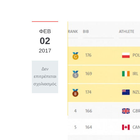
ΦΕΒ
02
2017
Δεν
επιτρέπεται
σχολιασμός