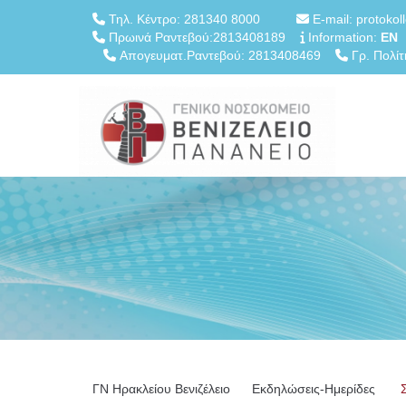
Τηλ. Κέντρο: 281340 8000
E-mail: protokol
Πρωινά Ραντεβού:2813408189
Information:
EN
Απογευματ.Ραντεβού: 2813408469
Γρ. Πολίτ
ΓN Ηρακλείου Βενιζέλειο
Εκδηλώσεις-Ημερίδες