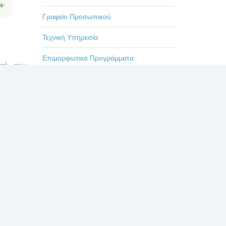
Γραφείο Προσωπικού
Τεχνική Υπηρεσία
Επιμορφωτικά Προγράμματα
ρτή του
) και η
Εκδηλώσεις-Ημερίδες
Οδηγίες
Η ζωή στο Βενιζέλειο
ην πρώτη
Ρίο ντε
Πρόσφατα
Σχόλια
Δημοφιλή
ΕΥΧΑΡΙΣΤΗΡΙΟ ΓΙΑ
λείου, η
ΤΟΥΣ ΙΑΤΡΟΥΣ κκ.
ΗΦΑΝΟΥΣ,
ΜΠΛΕΤΣΙΟΥ, ΚΛΩΝΟ,
 δρόμου,
ΚΑΣΤΑΝΗ, ΚΑΙ ΟΛΟ
ΤΟ ΙΑΤΡΙΚΟ ΚΑΙ ΝΟΣΗΛΕΥΤΙΚΟ