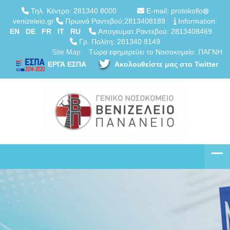
Τηλ. Κέντρο: 281340 8000
E-mail: protokollo
venizeleio.gr
Πρωινά Ραντεβού:2813408189
Information:
EN
DE
FR
IT
RU
Απογευματ.Ραντεβού: 2813408469
Γρ. Πολίτη: 281340 8149
Site Map
Τώρα εφημερεύει το Νοσοκομείο: ΠΑΓΝΗ
ΕΡΓΑ ΕΣΠΑ
Ακολουθείστε μας στο Twitter