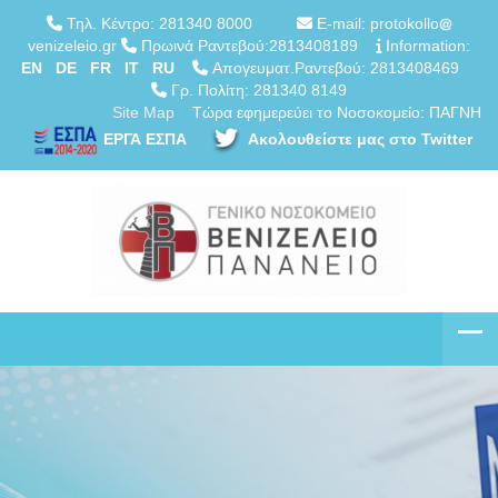
Τηλ. Κέντρο: 281340 8000
E-mail: protokollo
venizeleio.gr
Πρωινά Ραντεβού:2813408189
Information:
EN
DE
FR
IT
RU
Απογευματ.Ραντεβού: 2813408469
Γρ. Πολίτη: 281340 8149
Site Map
Τώρα εφημερεύει το Νοσοκομείο: ΠΑΓΝΗ
ΕΡΓΑ ΕΣΠΑ
Ακολουθείστε μας στο Twitter