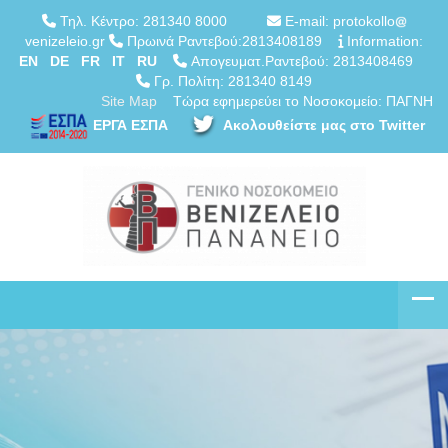
Τηλ. Κέντρο: 281340 8000
E-mail: protokollo
venizeleio.gr
Πρωινά Ραντεβού:2813408189
Information:
EN
DE
FR
IT
RU
Απογευματ.Ραντεβού: 2813408469
Γρ. Πολίτη: 281340 8149
Site Map
Τώρα εφημερεύει το Νοσοκομείο: ΠΑΓΝΗ
ΕΡΓΑ ΕΣΠΑ
Ακολουθείστε μας στο Twitter