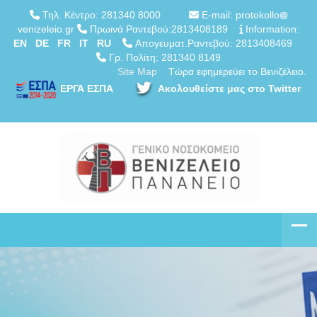
Τηλ. Κέντρο: 281340 8000
E-mail: protokollo
venizeleio.gr
Πρωινά Ραντεβού:2813408189
Information:
EN
DE
FR
IT
RU
Απογευματ.Ραντεβού: 2813408469
Γρ. Πολίτη: 281340 8149
Site Map
Τώρα εφημερεύει το Βενιζέλειο.
ΕΡΓΑ ΕΣΠΑ
Ακολουθείστε μας στο Twitter