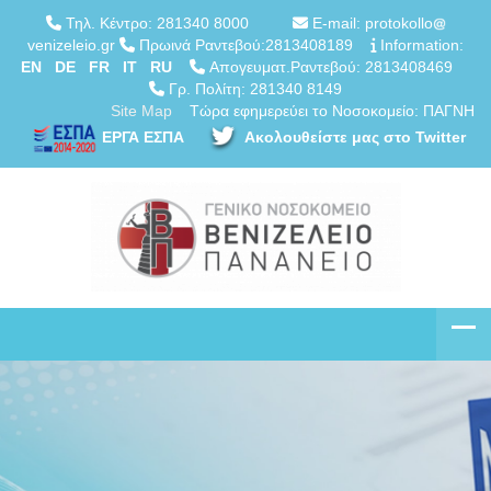
Τηλ. Κέντρο: 281340 8000
E-mail: protokollo
venizeleio.gr
Πρωινά Ραντεβού:2813408189
Information:
EN
DE
FR
IT
RU
Απογευματ.Ραντεβού: 2813408469
Γρ. Πολίτη: 281340 8149
Site Map
Τώρα εφημερεύει το Νοσοκομείο: ΠΑΓΝΗ
ΕΡΓΑ ΕΣΠΑ
Ακολουθείστε μας στο Twitter